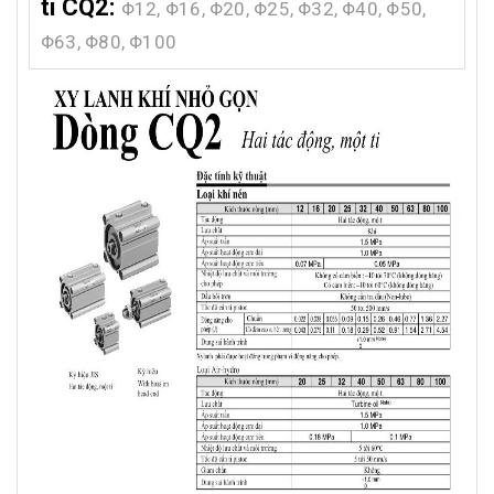
ti CQ2:
Φ12, Φ16, Φ20, Φ25, Φ32, Φ40, Φ50,
Φ63, Φ80, Φ100