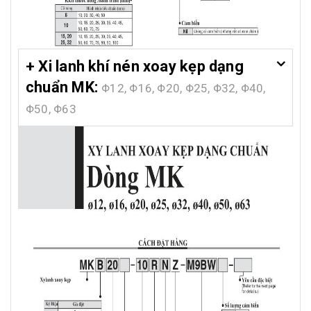
+ Xi lanh khí nén xoay kẹp dạng
chuẩn MK:
Φ12, Φ16, Φ20, Φ25, Φ32, Φ40,
Φ50, Φ63