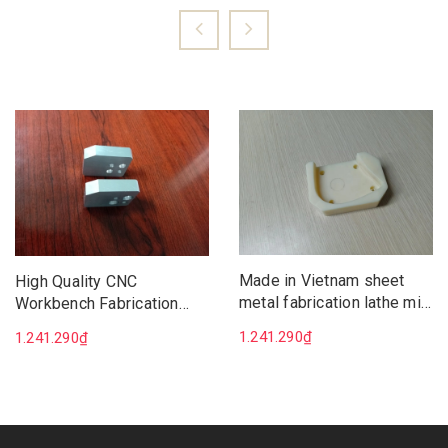
Made in Vietnam sheet
High Quality CNC
metal fabrication lathe mill
Workbench Fabrication
tool box mechanical set
Aluminum Parts
1.241.290₫
1.241.290₫
for sale