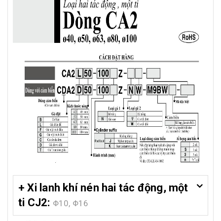
+ Xi lanh khí nén hai tác động, một
ti CJ2:
Φ10, Φ16