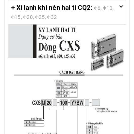
+ Xi lanh khí nén hai ti CQ2:
Φ6, Φ10,
Φ15, Φ20, Φ25, Φ32