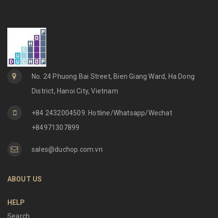
No. 24 Phuong Bai Street, Bien Giang Ward, Ha Dong
District, Hanoi City, Vietnam
+84 2432004509. Hotline/Whatsapp/Wechat
+84971307899
sales@duchop.com.vn
ABOUT US
HELP
Search