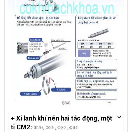
+ Xi lanh khí nén hai tác động, một
ti CM2:
Φ20, Φ25, Φ32, Φ40