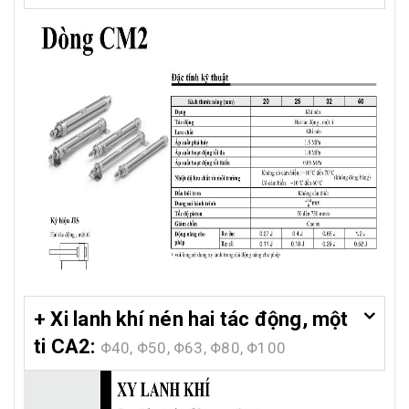
+ Xi lanh khí nén hai tác động, một
ti CA2:
Φ40, Φ50, Φ63, Φ80, Φ100