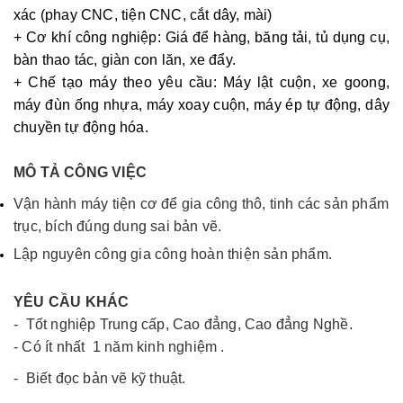
xác (phay CNC, tiện CNC, cắt dây, mài)
+ Cơ khí công nghiệp: Giá để hàng, băng tải, tủ dụng cụ,
bàn thao tác, giàn con lăn, xe đẩy.
+ Chế tạo máy theo yêu cầu: Máy lật cuộn, xe goong,
máy đùn ống nhựa, máy xoay cuộn, máy ép tự động, dây
chuyền tự động hóa.
MÔ TẢ CÔNG VIỆC
Vận hành máy tiện cơ để gia công thô, tinh các sản phẩm
trục, bích đúng dung sai bản vẽ.
Lập nguyên công gia công hoàn thiện sản phẩm.
YÊU CẦU KHÁC
- Tốt nghiệp Trung cấp, Cao đẳng, Cao đẳng Nghề.
- Có ít nhất 1 năm kinh nghiệm .
- Biết đọc bản vẽ kỹ thuật.