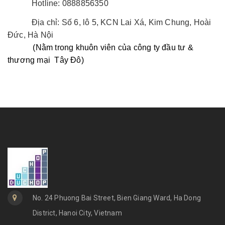
Hotline: 0888856350
Địa chỉ: Số 6, lô 5, KCN Lai Xá, Kim Chung, Hoài
Đức, Hà Nội
(Nằm trong khuôn viên của công ty đầu tư &
thương mại Tây Đô)
No. 24 Phuong Bai Street, Bien Giang Ward, Ha Dong
District, Hanoi City, Vietnam